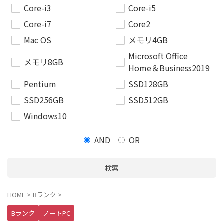
Core-i3
Core-i5
Core-i7
Core2
Mac OS
メモリ4GB
Microsoft Office
メモリ8GB
Home＆Business2019
Pentium
SSD128GB
SSD256GB
SSD512GB
Windows10
AND
OR
検索
HOME
>
Bランク
>
Bランク
ノートPC